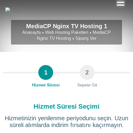
MediaCP Nginx TV Hosting 1
Anasayfa
Web Hosting Paketleri
MediaCP
Nginx TV Hosting
Sipariş Ver
1
2
Hizmet Süresi
Sepete Git
Hizmet Süresi Seçimi
Hizmetinizin yenilenme periyodunu seçin. Uzun
süreli alımlarda indirim fırsatını kaçırmayın.