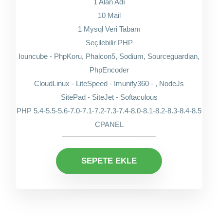
1 Alan Adı
10 Mail
1 Mysql Veri Tabanı
Seçilebilir PHP
Iouncube - PhpKoru, Phalcon5, Sodium, Sourceguardian,
PhpEncoder
CloudLinux - LiteSpeed - Imunify360 - , NodeJs
SitePad - SiteJet - Softaculous
PHP 5.4-5.5-5.6-7.0-7.1-7.2-7.3-7.4-8.0-8.1-8.2-8.3-8.4-8.5
CPANEL
SEPETE EKLE