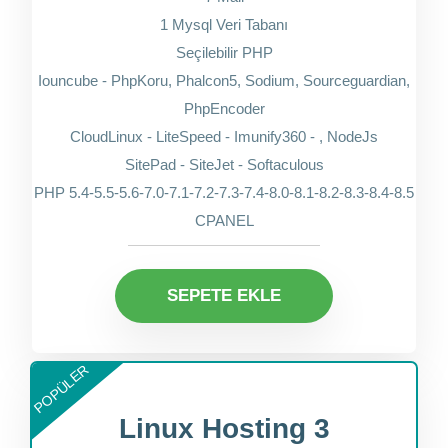
1 Mysql Veri Tabanı
Seçilebilir PHP
Iouncube - PhpKoru, Phalcon5, Sodium, Sourceguardian,
PhpEncoder
CloudLinux - LiteSpeed - Imunify360 - , NodeJs
SitePad - SiteJet - Softaculous
PHP 5.4-5.5-5.6-7.0-7.1-7.2-7.3-7.4-8.0-8.1-8.2-8.3-8.4-8.5
CPANEL
SEPETE EKLE
POPÜLER
Linux Hosting 3