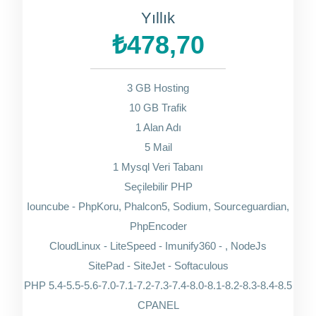
Yıllık
₺478,70
3 GB Hosting
10 GB Trafik
1 Alan Adı
5 Mail
1 Mysql Veri Tabanı
Seçilebilir PHP
Iouncube - PhpKoru, Phalcon5, Sodium, Sourceguardian,
PhpEncoder
CloudLinux - LiteSpeed - Imunify360 - , NodeJs
SitePad - SiteJet - Softaculous
PHP 5.4-5.5-5.6-7.0-7.1-7.2-7.3-7.4-8.0-8.1-8.2-8.3-8.4-8.5
CPANEL